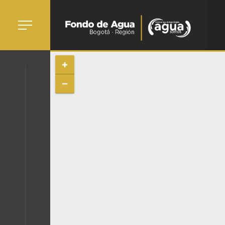
AGUA
IDAD
GIÓN
DE Y
TICA